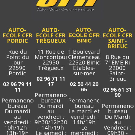
AUTO-
AUTO-
AUTO-
AUTO-
ECOLE CFR
ECOLE CFR
ECOLE CFR
ECOLE CFR
PORDIC
TRÉGUEUX
SAINT-
BINIC
BRIEUC
Rue du
11 Rue de
1 Boulevard
Point du
Moncontour
Clemenceau
8 Rue du
Jour
22950
22520 Binic
71EME Ri
22590
Trégueux
Etables-
22000
Pordic
sur-mer
Saint-
Brieuc
02 96 71 11
02 96 79 11
17
02 56 44 20
11
02 96 61 31
65
Permanence
99
Permanence
bureau
Permanence
bureau
Du mardi
bureau
Permanenc
Du mardi
au
Le mardi et
bureau
au
vendredi :
vendredi :
Du Mardi
vendredi :
9h30/12h30
14h/19h
au
10h/12h -
- 14h/19h
Le
Vendredi :
13h-19h
Le samedi :
mercredi :
09h30 -